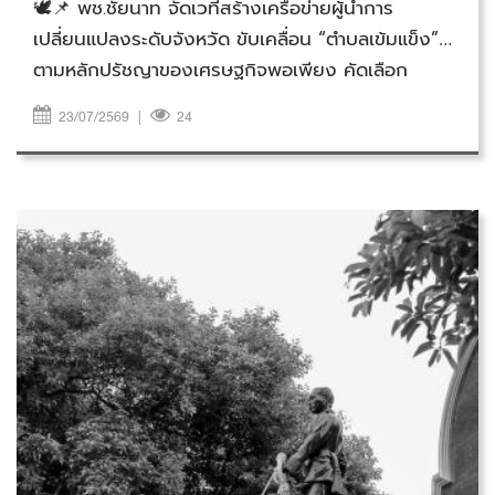
🕊️📌 พช.ชัยนาท จัดเวทีสร้างเครือข่ายผู้นำการ
เปลี่ยนแปลงระดับจังหวัด ขับเคลื่อน “ตำบลเข้มแข็ง”
ตามหลักปรัชญาของเศรษฐกิจพอเพียง คัดเลือก
ต้นแบบสู่เวทีระดับเขต
23/07/2569
|
24
วันพฤหัสบดีที่ 23 กรกฎาคม 2569