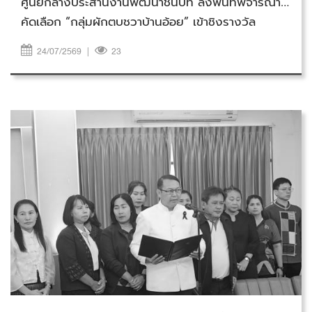
ศูนย์กลางประสานงานพัฒนาชนบท ลงพื้นที่พิจารณา
คัดเลือก “กลุ่มผักตบชวาบ้านอ้อย” เข้าชิงรางวัล
“หม่อมงามจิตต์ บุรฉัตร” ประจำปี 2569 สะท้อนพลัง
24/07/2569
|
23
ชุมชนเข้มแข็ง สืบสานภูมิปัญญาสู่การพัฒนาอย่าง
ยั่งยืน
วันพฤหัสบดีที่ 23 กรกฎาคม 2569