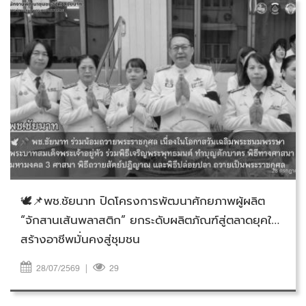
วันอังคารที่ 28 กรกฎาคม 2569
🕊📌พช.ชัยนาท ปิดโครงการพัฒนาศักยภาพผู้ผลิต
“จักสานเส้นพลาสติก” ยกระดับผลิตภัณฑ์สู่ตลาดยุคใหม่
สร้างอาชีพมั่นคงสู่ชุมชน
28/07/2569
|
29