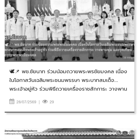
วันอังคารที่ 28 กรกฎาคม 2569
🕊️📌 พช.ชัยนาท ร่วมน้อมถวายพระพรชัยมงคล เนื่อง
ในโอกาสวันเฉลิมพระชนมพรรษา พระบาทสมเด็จ
พระเจ้าอยู่หัว ร่วมพิธีถวายเครื่องราชสักการะ วางพาน
พุ่ม และจุดเทียนถวายพระพรชัยมงคล
28/07/2569
|
29