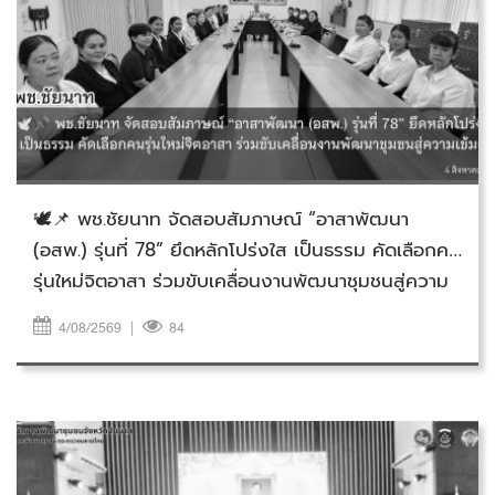
วันอังคารที่ 4 สิงหาคม 2569
🕊️📌 พช.ชัยนาท จัดสอบสัมภาษณ์ “อาสาพัฒนา
(อสพ.) รุ่นที่ 78” ยึดหลักโปร่งใส เป็นธรรม คัดเลือกคน
รุ่นใหม่จิตอาสา ร่วมขับเคลื่อนงานพัฒนาชุมชนสู่ความ
เข้มแข็ง
4/08/2569
|
84