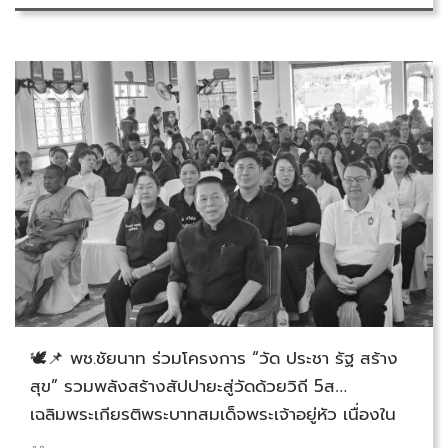
วันจันทร์ที่ 27 กรกฎาคม 2569
🕊️📌 พช.ชัยนาท ร่วมโครงการ “วัด ประชา รัฐ สร้าง
สุข” รวมพลังสร้างสัปปายะสู่วัดด้วยวิถี 5ส
เฉลิมพระเกียรติพระบาทสมเด็จพระเจ้าอยู่หัว เนื่องใน
โอกาสวันเฉลิมพระชนมพรรษา 28 กรกฎาคม 2569