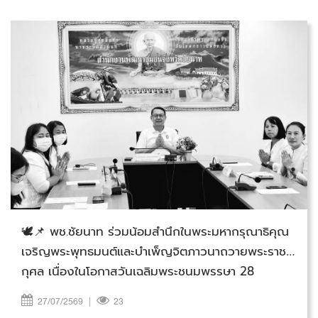
วันจันทร์ที่ 27 กรกฎาคม 2569
🕊️📌 พช.ชัยนาท ร่วมน้อมสำนึกในพระมหากรุณาธิคุณ
เจริญพระพุทธมนต์และบำเพ็ญจิตภาวนาถวายพระราช
กุศล เนื่องในโอกาสวันเฉลิมพระชนมพรรษา 28
กรกฎาคม 2569 ภายใต้โครงการ “วัด ประชา รัฐ สร้าง
27/07/2569
|
23
สุข”